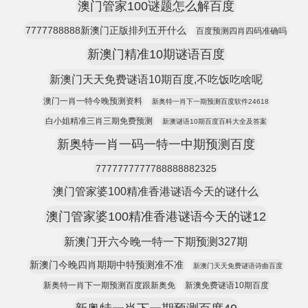
澳门管家100谜题怎么解百度
7777788888新澳门正版排列五开什么
百度预测四肖四码准确吗
新澳门精准10期谜语百度
新澳门天天免费谜语10期百度,不吃饭吃啥呢
澳门一肖一特今晚预测资料
新奥特一肖下一期预测百度软件24618
白小姐精准三肖三期免费预测
新澳谜语10期百度百科大全及答案
新奥特一肖一码一特一中期预测百度
7777777777788888882325
澳门管家婆100精准香港谜语今天的谜什么
澳门管家婆100精准香港谜语今天的谜12
新澳门开六今晚一特一下期预测327期
新澳门今晚四肖期期中特预测准不准
新澳门天天免费谜语诗曲百度
新奥特一肖下一期预测百度跟新奥免
新澳免费谜语10期百度