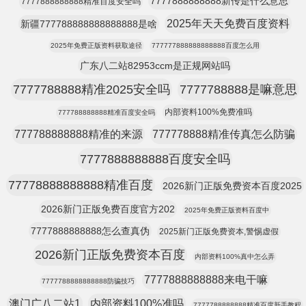
7777888888888新传是什么意思
7777888888888精准百度安全吗
2025年天天免费百度资料
新疆777788888888888888是啥
2025年免费正版资料获取途径
777777888888888888百度怎么用
广东八二站82953ccm是正规网站吗
7777788888精准2025安全吗
7777788888是嘛意思
内部资料100%免费准吗
777788888888精准百度安全吗
777788888888精准的来源
777778888精准传真怎么防骗
7777888888888百度安全吗
77778888888888精准百度
2026新门正版免费资本百度2025
2026新门正版免费百度官方202
2025年免费正版资料百度中
7777888888888怎么查真伪
2025新门正版免费资本,警惕虚假
2026新门正版免费资本百度
内部资料100%真中怎么弄
7777888888888来电干嘛
7777788888888888防骗技巧
澳门广八二站1
内部资料100%准吗
7777788888888精准百度新手教程