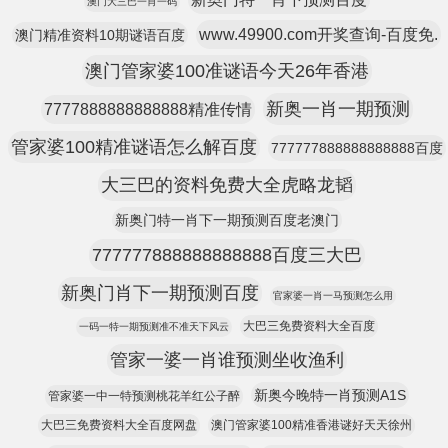
澳门大三巴一肖一码
www.49900.com开奖查询-百度免.
澳门精准资料10期谜语百度
澳门管家婆100准谜语今天26年香港
新奥一肖一期预测
7777888888888888精准传情
管家婆100精准谜语怎么解百度
777777888888888888百度
大三巴的资料免费大全虎略龙韬
新奥门特一肖下一期预测百度老澳门
777777888888888888百度三大巴
新奥门肖下一期预测百度
官家婆一肖一马预测怎么用
大巴三免费资料大全百度
一码一特一期预测准不准天下风云
管家一婆一肖谁预测坐收渔利
新奥今晚特一肖预测A1S
管家婆一中一特预测桃花羊红公子醉
大巴三免费资料大全百度网盘
澳门管家婆100精准香港谜好天天徐州