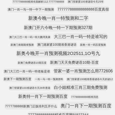
7777788888精准传真解析112.7777788888
澳门管家婆100准谜语今天25年
777777888888888888百度真假
澳门一肖一马一恃一中下一期预测
新澳今晚一肖一特预测和二字
新澳门开六今晚一特一下期预测327期
大三巴一肖一码一特是谁写的
澳门大三巴一肖一码一特大鹏湾美康
澳门港家婆100期准香港谜语
新澳门准期期准预测
新奥一肖一码百度预测
新奥今晚开一肖预测视频2O2511,1O号九
新澳门天天免费谜语10期-百度
新澳门免费谜语10期百度
管家一婆一肖预测怎么用772606
澳门大三巴一肖一码一特老板是谁
新澳下一期预测百度
一肖一马一特一预测资料
澳门管家婆100精准香港谜语今天的谜12
白小姐精准三肖三期免费预测
澳门管家婆100准谜语今天26年香港
新奥特一肖下一期预测百度
77788888888精准消息
奥门一肖下一期预测百度
7777788888新澳门正版排列五开什么
7777888888888精准百度网站927344