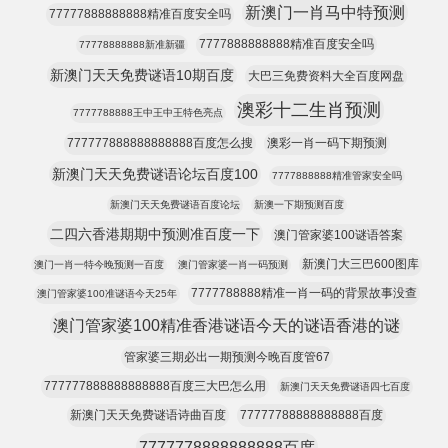
新澳门一肖马中特预测
77777888888888精准百度安全吗
7777888888888精准百度安全吗
77778888888新准新疆
新澳门天天免费谜语10期百度
大巴三免费资料大全百度网盘
澳彩十二生肖预测
7777788888王中王中王特色亮点
777777888888888888百度怎么搜
澳彩一肖一码下期预测
新澳门天天免费谜语论坛百度100
7777888888精准管家安全吗
新澳门天天免费谜语百度论坛
新澳一下期预测百度
二四六香港期期中预测准百度一下
澳门管家婆100谜语答案
新澳门大三巴600图库
澳门一肖一特今晚预测一百度
澳门管家婆一肖一码预测
7777788888精准一肖一码的背景故事没查
澳门管家婆100准谜语今天25年
澳门管家婆100精准香港谜语今天的谜语香港的谜
管家婆三期必出一期预测今晚百度管67
777777888888888888百度三大巴怎么用
新澳门天天免费谜语四七百度
新澳门天天免费谜语诗曲百度
77777788888888888百度
7777778888888888百度