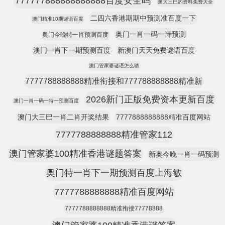
777777888888888888百度安全吗
澳大三巴的资料免费大全
二四六香港期期中预测准百度一下
澳门精准10期谜语百度
奥门一肖一码一恃预测
奥门今晚特一肖预测百度
澳门一肖下一期预测百度
新澳门天天免费谜语百度
澳门管家婆谜语怎么猜
7777788888888精准衔接和777788888888精准新
2026新门正版免费资本更新百度
澳门一肖一码一特一预测百度
澳门大三巴一肖二肖开奖结果
7777888888888精准百度网站
7777788888888精准管家112
澳门管家婆100精准香港谜题答案
新奥今晚一肖一码预测
奥门特一肖下一期预测百度上海敏
7777788888888精准百度网站
7777788888888精准衔接77778888