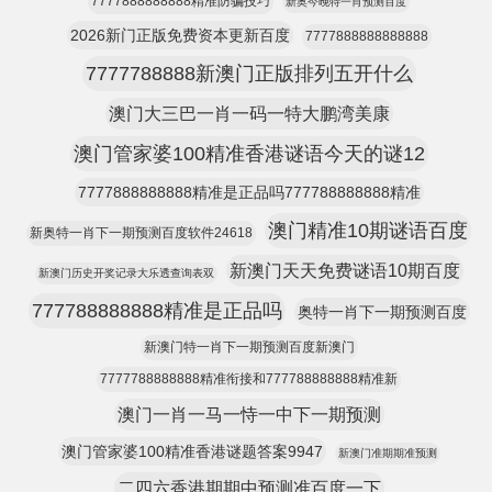
7777888888888精准防骗技巧
新奥今晚特一肖预测百度
2026新门正版免费资本更新百度
7777888888888888
7777788888新澳门正版排列五开什么
澳门大三巴一肖一码一特大鹏湾美康
澳门管家婆100精准香港谜语今天的谜12
7777888888888精准是正品吗777788888888精准
澳门精准10期谜语百度
新奥特一肖下一期预测百度软件24618
新澳门天天免费谜语10期百度
新澳门历史开奖记录大乐透查询表双
777788888888精准是正品吗
奥特一肖下一期预测百度
新澳门特一肖下一期预测百度新澳门
7777788888888精准衔接和777788888888精准新
澳门一肖一马一恃一中下一期预测
澳门管家婆100精准香港谜题答案9947
新澳门准期期准预测
二四六香港期期中预测准百度一下