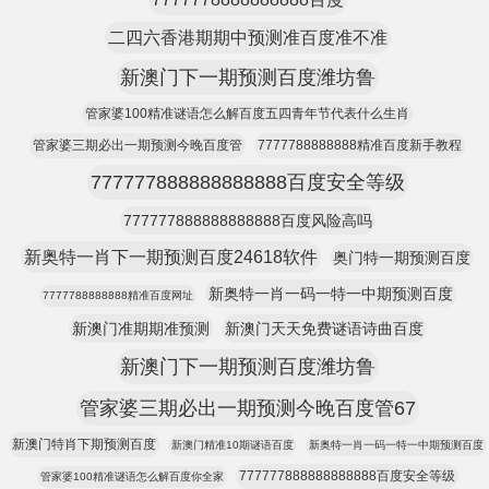
二四六香港期期中预测准百度准不准
新澳门下一期预测百度潍坊鲁
管家婆100精准谜语怎么解百度五四青年节代表什么生肖
管家婆三期必出一期预测今晚百度管
7777788888888精准百度新手教程
777777888888888888百度安全等级
777777888888888888百度风险高吗
新奥特一肖下一期预测百度24618软件
奥门特一期预测百度
新奥特一肖一码一特一中期预测百度
7777788888888精准百度网址
新澳门准期期准预测
新澳门天天免费谜语诗曲百度
新澳门下一期预测百度潍坊鲁
管家婆三期必出一期预测今晚百度管67
新澳门特肖下期预测百度
新澳门精准10期谜语百度
新奥特一肖一码一特一中期预测百度
777777888888888888百度安全等级
管家婆100精准谜语怎么解百度你全家