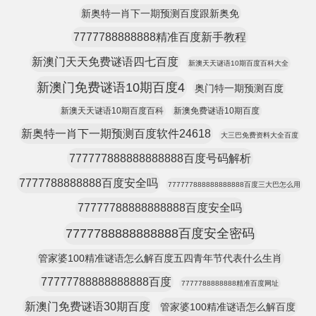
新奥特一肖下一期预测百度跟新奥免
7777788888888精准百度新手教程
新澳门天天免费谜语四七百度
新澳天天谜语10期百度百科大全
新澳门免费谜语10期百度4
奥门特一期预测百度
新澳天天谜语10期百度百科
新澳免费谜语10期百度
新奥特一肖下一期预测百度软件24618
大三巴免费资料大全百度
777777888888888888百度号码解析
7777788888888百度安全吗
777777888888888888百度三大巴怎么用
77777788888888888百度安全吗
7777788888888888百度安全密码
管家婆100精准谜语怎么解百度五四青年节代表什么生肖
77777788888888888百度
7777788888888精准百度网址
新澳门免费谜语30期百度
管家婆100精准谜语怎么解百度