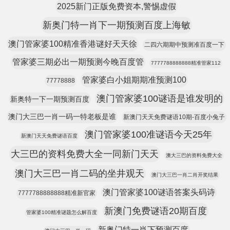
2025新门正版免费资本,警惕虚假
新奥门特一肖下一期预测百度上海敏
澳门管家婆100精准香港谜好天天徐
二四六期期中预测准百度一下
管家婆三期必出一期预测今晚百度管
7777788888888精准管家112
管家婆白小姐期期准预测100
77778888
澳门管家婆100谜语是谁发明的
新奥特一下一期预测百度
澳门大三巴一肖一码一特老板是谁
新澳门天天免费谜语10期-百度小兔子
澳门管家婆100准谜语今天25年
新澳门天天免费谜语百度
大三巴的资料免费大全一同新门天天
澳大三巴的资料免费大全
澳门大三巴一肖二码的坐井观天
澳门大三巴一肖二肖开奖结果
澳门管家婆100谜语答案头码诗
7777788888888精准新官家
新澳门免费谜语20期百度
管家婆100精准谜题怎么解百度
新奥门特一肖下预测百度