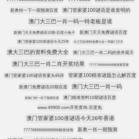
澳门管家婆100谜语是谁发明的
新奥特一下一期预测百度
澳门大三巴一肖一码一特老板是谁
新澳门天天免费谜语百度
新澳门天天免费谜语10期-百度小兔子
澳门管家婆100准谜语今天25年
大三巴的资料免费大全一同新门天天
澳大三巴的资料免费大全
澳门大三巴一肖二码的坐井观天
澳门大三巴一肖二肖开奖结果
7777788888888精准新官家
管家婆100精准谜题怎么解百度
澳门管家婆100谜语答案头码诗
澳门大三巴一肖一码
新澳门免费谜语20期百度
澳门精准资料10期谜语百度
新奥门特一肖下预测百度
www.49900.com开奖查询-百度免.
澳门管家婆100准谜语今天26年香港
新奥一肖一期预测
7777888888888888精准传情