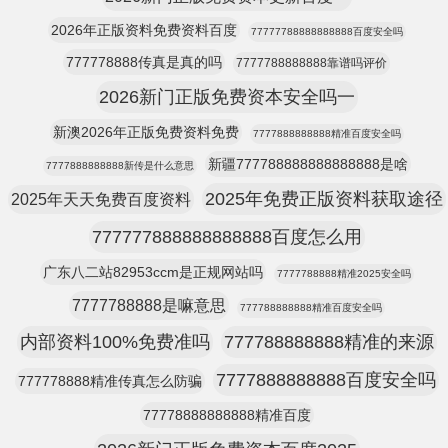
2026年正版资料免费资料百度
77777788888888888百度安全吗
777778888传真是真的吗
7777788888888靠谱吗评价
2026新门正版免费资本安全吗一
新澳2026年正版免费资料免费
7777888888888精准百度安全吗
新疆777788888888888888是啥
7777888888888新传是什么意思
2025年免费正版资料获取途径
2025年天天免费百度资料
777777888888888888百度怎么用
广东八二站82953ccm是正规网站吗
7777788888精准2025安全吗
7777788888是嘛意思
777788888888精准百度安全吗
内部资料100%免费准吗
777788888888精准的来源
7777888888888百度安全吗
777778888精准传真怎么防骗
77778888888888精准百度