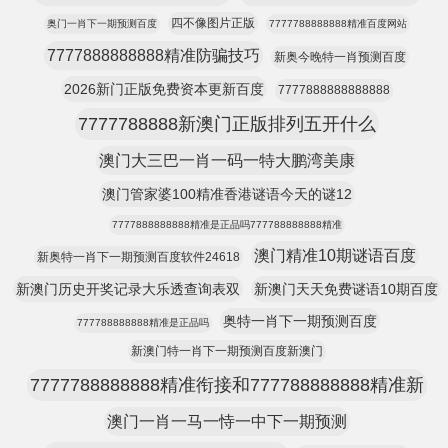
四不像图片正版
奥门一肖下一期预测百度
7777788888888精准百度网站
7777888888888精准防骗技巧
新奥今晚特一肖预测百度
2026新门正版免费资本更新百度
7777888888888888
7777788888新澳门正版排列五开什么
澳门大三巴一肖一码一特大鹏湾美康
澳门管家婆100精准香港谜语今天的谜12
7777888888888精准是正品吗777788888888精准
澳门精准10期谜语百度
新奥特一肖下一期预测百度软件24618
新澳门历史开奖记录大乐透查询表双
新澳门天天免费谜语10期百度
奥特一肖下一期预测百度
777788888888精准是正品吗
新澳门特一肖下一期预测百度新澳门
7777788888888精准衔接和777788888888精准新
澳门一肖一马一恃一中下一期预测