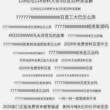
118论坛118资料大全3百度百种深度解
118论坛118资料大全3百度百料深度解
777777888888888888百度三大巴怎么用
7777888888888精准靠谱吗
7777888888888精准百度网站怎么用
493333WWW马头诗背后的故事
7777788888精准怎么防骗
2026年免费资料百度中文
7777788888新奥精准减肥效果怎么样
777788888888精准是正品吗
777788888888精准防骗技巧
芳草地资料免费正版大全百度
2025年天免费资料百度
2026年免费资料百度
7777788888888888百度
2026全年免费资料查询百度
2026年天天免费资料百度官方
7777788888888百度安全吗
7777788888888百度靠谱吗
77778888888精准正品吗
777777888888888888百度号码解析
一码一特一期预测准不准
7777788888888精准管家图片
2026新门正版免费资本猴警惕虚
奥特今晚9点30分开啥意思