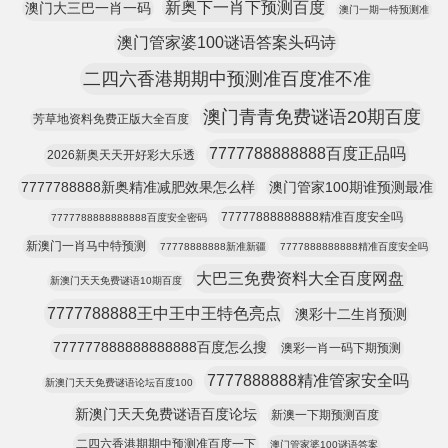
新奥下一肖下预测百度
澳门大三巴一肖一码
澳门一期一特预测准
澳门管家婆100谜语答案头码诗
二四六香港期期中预测准百度准不准
澳门青青免费谜语20期百度
芳草地资料免费正版大全百度
7777788888888百度正品吗
2026新奥天天开好彩大乐透
7777788888新奥精准减肥效果怎么样
澳门管家100期谁预测最准
77777888888888精准百度安全吗
7777788888888888百度安全密码
新澳门一肖马中特预测
77778888888新准新疆
7777888888888精准百度安全吗
大巴三免费资料大全百度网盘
新澳门天天免费谜语10期百度
7777788888王中王中王特色亮点
澳彩十二生肖预测
777777888888888888百度怎么搜
澳彩一肖一码下期预测
7777888888精准管家安全吗
新澳门天天免费谜语论坛百度100
新澳门天天免费谜语百度论坛
新澳一下期预测百度
二四六香港期期中预测准百度一下
澳门管家婆100谜语答案