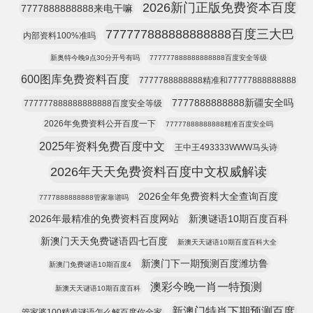
2026新门正版免费资本百度
7777888888888来电干嘛
777777888888888888百度三大巴
内部资料100%准吗
新奥特今晚9点30分开号有吗
777777888888888888百度安全等级
600图库免费资料百度
7777788888888精准和77777888888888
7777888888888新疆安全吗
777777888888888888百度安全等级
2026年免费资料公开百度一下
77777888888888精准百度安全吗
2025年资料免费百度中文
王中王493333WWW马头诗
2026年天天免费资料百度中文权威解读
2026全年免费资料大全查询百度
7777888888888管家靠谱吗
2026年最精准的免费资料百度网站
新澳谜语10期百度百科
新澳门天天免费谜语四七百度
新澳天天谜语10期百度百科大全
新澳门下一期预测百度潍坊鲁
新澳门免费谜语10期百度4
澳彩今晚一肖一特预测
新澳天天谜语10期百度百科
新澳门特肖下期预测百度
管家婆100精准谜语怎么解百度你全家