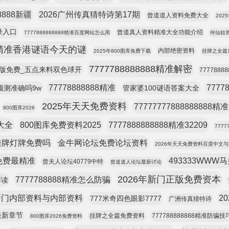
88888新疆
2026广州传真猜特诗第17期
曾道道人资料免费大全
20
登录入口
曾道真人资料精准大全功能介绍
7777888888888精准百度网站怎么用
何仙姑资
0精准香港谜语今天的谜
内部绝密资料
2025年800图库免费下载
挂牌之全篇1
7777788888888精准解密
正版免费_五点来料双色球开
777788
77778888888精准
7777
预测准确吗9w
管家婆100谜语答案大全
2025年天天免费资料
77777777888888888精准
800图库2026
大全
800图库免费资料2025
7777888888888精准32209
777
门挂牌灯牌免费吗
金牛网论坛免费论坛资料
2026年天天免费资料百度中文与
免费最精准
493333WW
曾夫人论坛40779中特
曾道道人论坛最新讨论
2026年新门正版免费资本
7777788888精准怎么防骗
解读
新门内部资料与内部资料
2
777米奇四色眼影7777
广洲传真猜特诗
最新章节
挂牌之全篇免费资料
777788888888精准防骗技
800图库2026免费资料