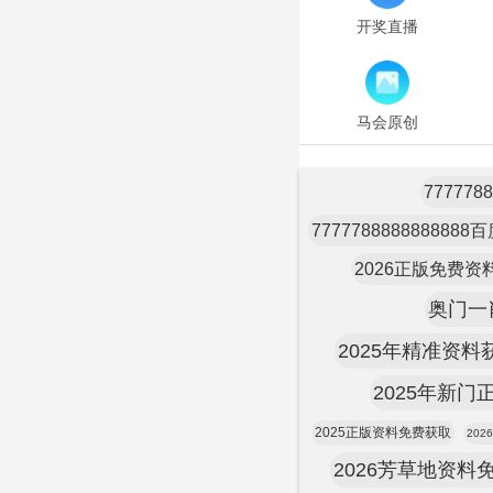
开奖直播
马会原创
77777
777778888888888
2026正版免费资
奥门一
2025年精准资料
2025年新门
2025正版资料免费获取
20
2026芳草地资料