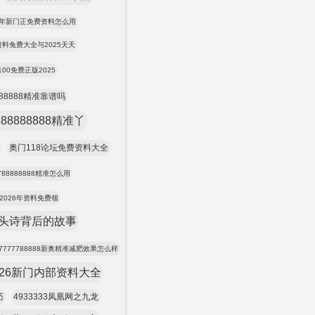
25年新门正免费资料怎么用
料兔费大全与2025天天
00免费正版2025
8888888精准靠谱吗
888888888精准丫
奥门118论坛免费资料大全
7788888888精准怎么用
2026年资料免费领
W马头诗背后的故事
7777788888新奥精准减肥效果怎么样
026新门内部资料大全
巧
4933333凤凰网之九龙