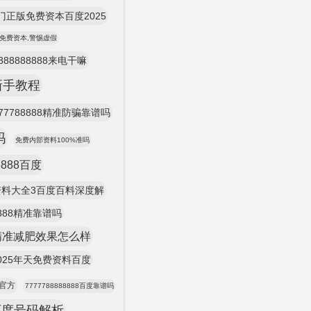
新门正版免费资本百度2025
版免费资本,警惕虚假
7888888888来电干嘛
度新手教程
777788888精准防骗靠谱吗
吗
免费内部资料100%准吗
88888百度
8资料大全3百度百料深度解
88888精准靠谱吗
新奥精准减肥效果怎么样
025年天免费资料百度
度官方
7777788888888百度靠谱吗
88百度号码解析