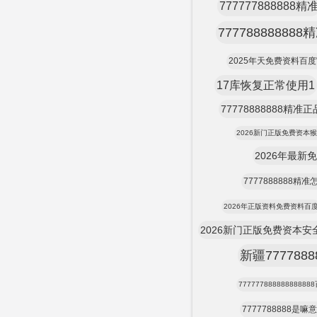
777777888888精
77778888888
2025年天免费资料百
17库恢复正常使用1
77778888888精准
2026新门正版免费资本
2026年最新
7777888888精
2026年正版资料免费资料百
2026新门正版免费资本安
新疆7777888
7777778888888888
7777788888是嘛